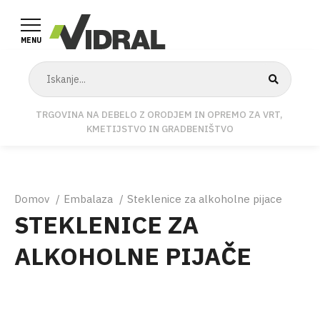
Skip
to
MENU
main
content
TRGOVINA NA DEBELO Z ORODJEM IN OPREMO ZA VRT,
KMETIJSTVO IN GRADBENIŠTVO
Breadcrumb
Domov
Embalaza
Steklenice za alkoholne pijace
STEKLENICE ZA
ALKOHOLNE PIJAČE