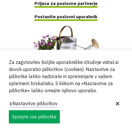
Prijava za poslovne partnerje
Postanite poslovni uporabnik
Za zagotovitev boljše uporabniške izkušnje vidral.si
dovoli uporabo piškotkov (cookies). Nastavitve za
piškotke lahko nadzirate in spreminjate v vašem
spletnem brskalniku. S klikom na »Nastavitve za
piškotke« lahko omejite njihovo uporabo.
© 2000 - 2024 Vidral d.o.o.
Nastavitve piškotkov
Powered by
Evidente
Sprejmi vse piškotke
Navigation
Vizitka
Kontakti in Lokacije
Zasebnost
Footer