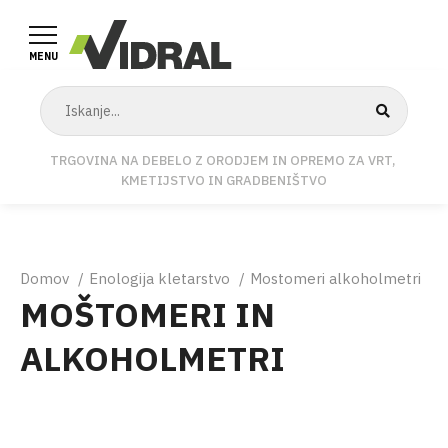
Skip
to
MENU
main
content
TRGOVINA NA DEBELO Z ORODJEM IN OPREMO ZA VRT,
KMETIJSTVO IN GRADBENIŠTVO
Breadcrumb
Domov
Enologija kletarstvo
Mostomeri alkoholmetri
MOŠTOMERI IN
ALKOHOLMETRI