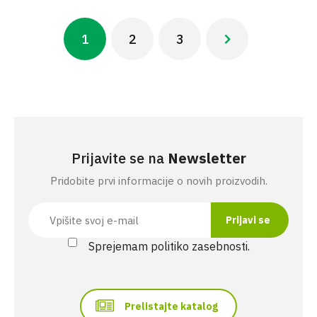
Pagination
1
2
3
Next ›
Current
Stran
Stran
Next
page
page
Prijavite se na
Newsletter
Pridobite prvi informacije o novih proizvodih.
Sprejemam politiko zasebnosti.
Prelistajte katalog