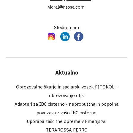
vidral@ritosa.com
Sledite nam
Instagram
LinkedIn
Facebook
Aktualno
Obrezovalne škarje in sadjarski vosek FITOKOL -
obrezovanje oljk
Adapteri za IBC cisterno - nepropustna in popolna
povezava z vašo IBC cisterno
Uporaba zaščitne opreme v kmetijstvu
TERAROSSA FERRO