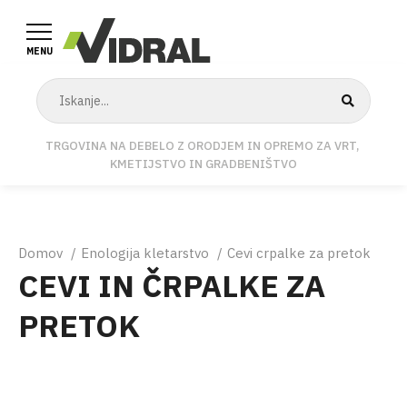
Skip
to
MENU
main
content
TRGOVINA NA DEBELO Z ORODJEM IN OPREMO ZA VRT,
KMETIJSTVO IN GRADBENIŠTVO
Breadcrumb
Domov
Enologija kletarstvo
Cevi crpalke za pretok
CEVI IN ČRPALKE ZA
PRETOK