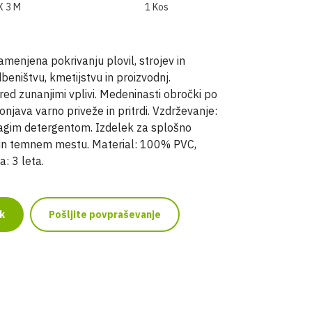
X 3 M
1 Kos
enjena pokrivanju plovil, strojev in
beništvu, kmetijstvu in proizvodnj.
red zunanjimi vplivi. Medeninasti obročki po
njava varno priveže in pritrdi. Vzdrževanje:
lagim detergentom. Izdelek za splošno
 in temnem mestu. Material: 100% PVC,
: 3 leta.
k
Pošljite povpraševanje