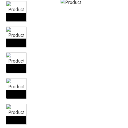
LONCI IN KORITA
LAYFLAT
OSTALO
ZAŠČITNE MREŽE IN PLATNA
KAPLJIČNA CEV ENOLETNA
KOLINE
VEZIVA
KAPLIČNA CEV VEČLETNA
ŽELEZNINA
ŠKROPILNICE IN DODATNI
SPOJI ZA KAPLJIČNO CEV
PLINSKI GORILNI
PRIBOR
VEČLETNI
ROLOJI IN ZAVES
GRABLJE
SPOJI ZA KAPLJIČNO CEV
ENOLETNI
KAPE IN KLOBUK
MINI VRTNO ORODJE
SAMODEJNO NAMAKANJE
PREDPRAŽNIKI
ŽAGE
OPREMA ZA ELEKTROVENTILE
VREČKE ZA VAKU
PROFESIONALNO ORODJE ZA
REZ
OPREMA ZA IBC CISTERNE
TESNILA ZA VRAT
NITI ZA KOŠNJU
ROČAJI