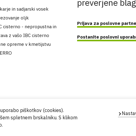
preverjene bla
arje in sadjarski vosek
ezovanje oljk
Prijava za poslovne partne
C cisterno - nepropustna in
ava z vašo IBC cisterno
Postanite poslovni uporab
tne opreme v kmetijstvu
FERRO
i uporabo piškotkov (cookies).
Nastav
vašem spletnem brskalniku. S klikom
Powered by
Evidente
o.