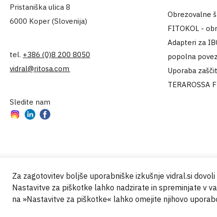
Pristaniška ulica 8
Obrezovalne šk
6000 Koper (Slovenija)
FITOKOL - obr
Adapteri za IB
tel.
+386 (0)8 200 8050
popolna povez
vidral@ritosa.com
Uporaba zašči
TERAROSSA 
Sledite nam
Instagram
LinkedIn
Facebook
Za zagotovitev boljše uporabniške izkušnje vidral.si dovol
Nastavitve za piškotke lahko nadzirate in spreminjate v 
© 2000 - 2024 Vidral d.o.o.
na »Nastavitve za piškotke« lahko omejite njihovo uporab