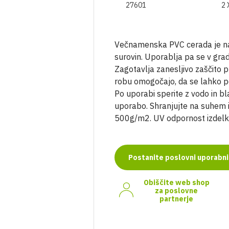
27601
2 
Večnamenska PVC cerada je nam
surovin. Uporablja pa se v grad
Zagotavlja zanesljivo zaščito p
robu omogočajo, da se lahko po
Po uporabi sperite z vodo in b
uporabo. Shranjujte na suhem
500g/m2. UV odpornost izdelka
Postanite poslovni uporabni
Obiščite web shop
za poslovne
partnerje