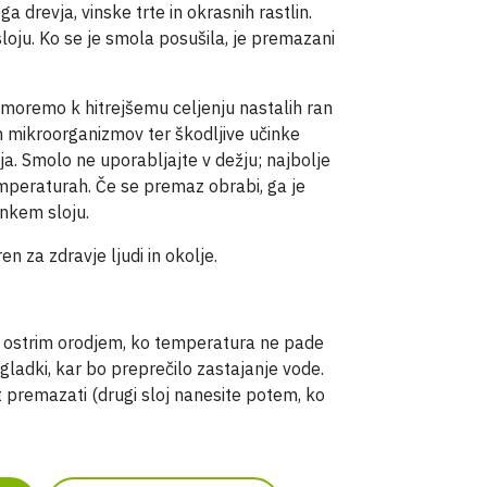
 drevja, vinske trte in okrasnih rastlin.
oju. Ko se je smola posušila, je premazani
moremo k hitrejšemu celjenju nastalih ran
 mikroorganizmov ter škodljive učinke
ja. Smolo ne uporabljajte v dežju; najbolje
emperaturah. Če se premaz obrabi, ga je
nkem sloju.
n za zdravje ljudi in okolje.
z ostrim orodjem, ko temperatura ne pade
i gladki, kar bo preprečilo zastajanje vode.
 premazati (drugi sloj nanesite potem, ko