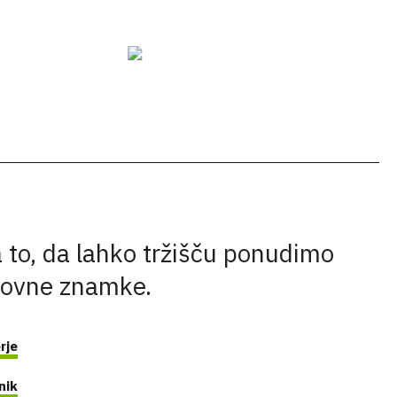
 to, da lahko tržišču ponudimo
govne znamke.
rje
nik