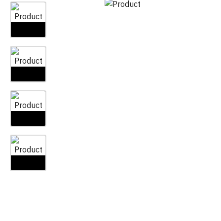
LONCI IN KORITA
LAYFLAT
OSTALO
ZAŠČITNE MREŽE IN PLATNA
KAPLJIČNA CEV ENOLETNA
KOLINE
VEZIVA
KAPLIČNA CEV VEČLETNA
ŽELEZNINA
ŠKROPILNICE IN DODATNI
SPOJI ZA KAPLJIČNO CEV
PLINSKI GORILNI
PRIBOR
VEČLETNI
ROLOJI IN ZAVES
GRABLJE
SPOJI ZA KAPLJIČNO CEV
ENOLETNI
KAPE IN KLOBUK
MINI VRTNO ORODJE
SAMODEJNO NAMAKANJE
PREDPRAŽNIKI
ŽAGE
OPREMA ZA ELEKTROVENTILE
VREČKE ZA VAKU
PROFESIONALNO ORODJE ZA
REZ
OPREMA ZA IBC CISTERNE
TESNILA ZA VRAT
NITI ZA KOŠNJU
ROČAJI