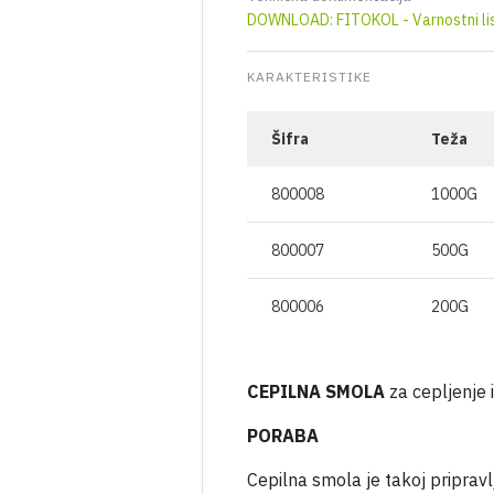
OSTALO
STEKLENICE ZA OLJE
ZAŠČITNA OBLEKA
TEKOČA GNOJILA
DOWNLOAD: FITOKOL - Varnostni li
ŽEBLJI
VRELNE VEHE
STEKLENICE ZA ALKOHOLNE
RESPIRATORJI IN MASKE
GNOJILNE PALČKE
PIJAČE
KARAKTERISTIKE
MOŠTOMERI IN ALKOHOLMETRI
SUPSTRATI
KOZARCI ZA VLAGANJE
KI IN PLIN
TEHNIČNE CEVI
Šifra
POKRIVAČI TLA
Teža
STEKLENICE ZA VINO
E
800008
1000G
POKROVI ZA KOZARCE
I
800007
500G
800006
200G
MIRANJE
A IN OKNA
CEPILNA SMOLA
za cepljenje 
PORABA
Cepilna smola je takoj priprav