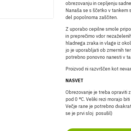
obrezovanju in cepljenju sadnega
Nanaša se s ščetko v tankem sl
del popolnoma zaščiten.
Z uporabo cepilne smole pripo
in preprečimo vdor nezaželenih
hladnega zraka in vlage iz okol
jo je uporabljati ob zmernih t
potrebno ponovno nanesti v ta
Proizvod ni razvrščen kot nevare
NASVET
Obrezovanje je treba opraviti 
pod 0 °C. Veliki rezi morajo bit
Večje rane je potrebno dvakrat
se je prvi sloj posušil)